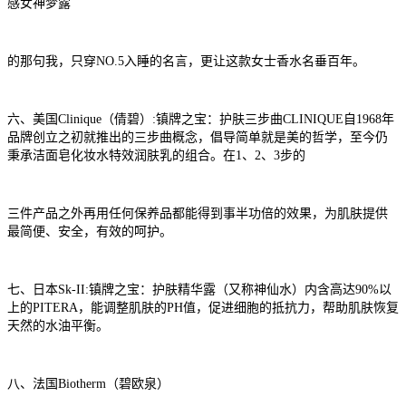
感女神梦露
的那句我，只穿NO.5入睡的名言，更让这款女士香水名垂百年。
六、美国Clinique（倩碧）:镇牌之宝：护肤三步曲CLINIQUE自1968年
品牌创立之初就推出的三步曲概念，倡导简单就是美的哲学，至今仍
秉承洁面皂化妆水特效润肤乳的组合。在1、2、3步的
三件产品之外再用任何保养品都能得到事半功倍的效果，为肌肤提供
最简便、安全，有效的呵护。
七、日本Sk-II:镇牌之宝：护肤精华露（又称神仙水）内含高达90%以
上的PITERA，能调整肌肤的PH值，促进细胞的抵抗力，帮助肌肤恢复
天然的水油平衡。
八、法国Biotherm（碧欧泉）