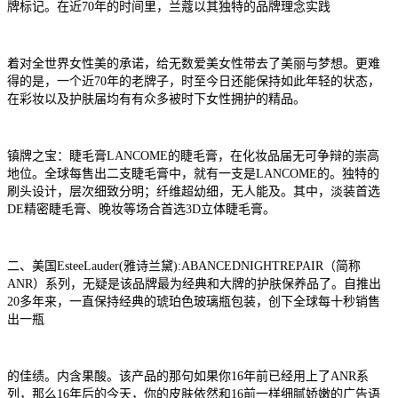
牌标记。在近70年的时间里，兰蔻以其独特的品牌理念实践
着对全世界女性美的承诺，给无数爱美女性带去了美丽与梦想。更难
得的是，一个近70年的老牌子，时至今日还能保持如此年轻的状态，
在彩妆以及护肤届均有有众多被时下女性拥护的精品。
镇牌之宝：睫毛膏LANCOME的睫毛膏，在化妆品届无可争辩的崇高
地位。全球每售出二支睫毛膏中，就有一支是LANCOME的。独特的
刷头设计，层次细致分明；纤维超幼细，无人能及。其中，淡装首选
DE精密睫毛膏、晚妆等场合首选3D立体睫毛膏。
二、美国EsteeLauder(雅诗兰黛):ABANCEDNIGHTREPAIR（简称
ANR）系列，无疑是该品牌最为经典和大牌的护肤保养品了。自推出
20多年来，一直保持经典的琥珀色玻璃瓶包装，创下全球每十秒销售
出一瓶
的佳绩。内含果酸。该产品的那句如果你16年前已经用上了ANR系
列，那么16年后的今天，你的皮肤依然和16前一样细腻娇嫩的广告语