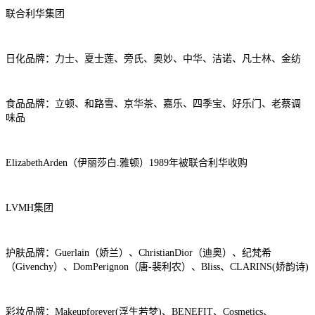
联合利华集团
日化品牌：力士、夏士莲、旁氏、奥妙、中华、洁诺、凡士林、金纺
食品品牌：立顿、和路雪、京华茶、嘉乐、四季宝、好乐门、老蔡调
味品
ElizabethArden（伊丽莎白.雅顿）1989年被联合利华收购
LVMH集团
护肤品牌：Guerlain（娇兰）、ChristianDior（迪奥）、纪梵希
（Givenchy）、DomPerignon（唐-裴利农）、Bliss、CLARINS(娇韵诗)
彩妆品牌：Makeupforever(浮生若梦)、BENEFIT、Cosmetics、