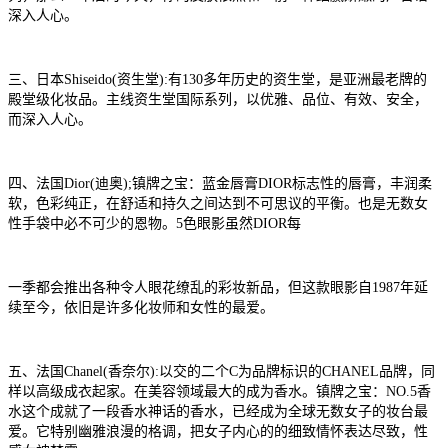
深入人心。
三、日本Shiseido(资生堂):有130多年历史的资生堂，是亚洲最老牌的
殿堂级化妆品。主线资生堂国际系列，以优雅、品位、有效、安全，
而深入人心。
四、法国Dior(迪奥);镇牌之宝：蓝金唇膏DIOR标志性的唇膏，丰润柔
软，色彩纯正，在舒适和持久之间达到不可思议的平衡。也是无数女
性手袋中必不可少的恩物。5色眼影虽然DIOR每
一季都会推出各种令人眼花缭乱的彩妆新品，但这款眼影自1987年延
续至今，依旧是许多化妆师和女性的最爱。
五、法国Chanel(香奈尔):以交的二个C为品牌标识的CHANEL品牌，同
样以高级成衣起家。在美容领域最大的成为香水。镇牌之宝：NO.5香
水这个成就了一段香水神话的香水，已经成为全球无数女子的妆台最
爱。它特别幽雅浪漫的格调，把女子内心的的细致情怀表达尽致，性