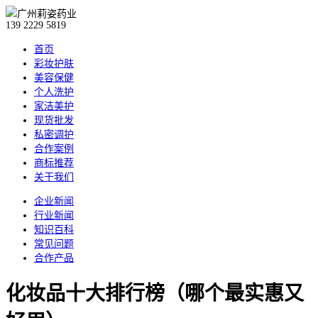
139 2229 5819
首页
彩妆护肤
美容保健
个人洗护
家洁美护
现货批发
私密调护
合作案例
商标推荐
关于我们
企业新闻
行业新闻
知识百科
常见问题
合作产品
化妆品十大排行榜（哪个最实惠又