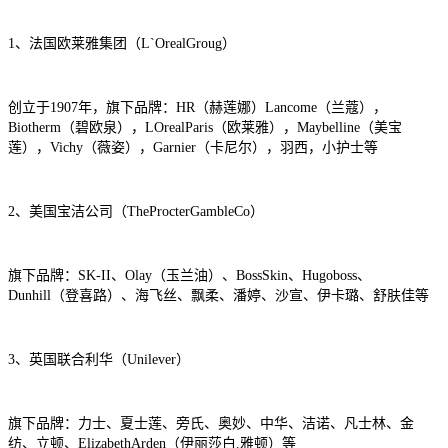
1、法国欧莱雅集团（L`OrealGroug）
创立于1907年，旗下品牌：HR（赫莲娜）Lancome（兰蔻），
Biotherm（碧欧泉），LOrealParis（欧莱雅），Maybelline（美宝
莲），Vichy（薇姿），Garnier（卡尼尔），羽西，小护士等
2、美国宝洁公司（TheProcterGambleCo）
旗下品牌：SK-II、Olay（玉兰油）、BossSkin、Hugoboss、
Dunhill（登喜路）、海飞丝、飘柔、潘婷、沙宣、伊卡璐、舒肤佳等
3、英国联合利华（Unilever）
旗下品牌：力士、夏士莲、旁氏、奥妙、中华、洁诺、凡士林、金
纺、立顿、ElizabethArden（伊丽莎白.雅顿）等