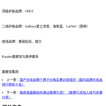
顶级护肤品牌：OHUI
二线护肤品牌：IsaKnox爱之浓思、海皙蓝、LaeVert（莲婷）
底线品牌：曼丽妃丝、缇兰
Kanabo嘉娜宝与美伊娜多
嘉娜宝集团
上一条：
国产化妆品哪个牌子价格实惠对皮肤好（国内品牌化妆品
排行榜前十名）
下一条：
微商卖面膜如何通过微博引流？（微博引流加人技巧步骤
分享）