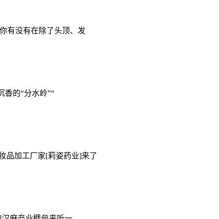
,你有没有在除了头顶、发
香的“分水岭”“
妆品加工厂家[莉姿药业]来了
破汉麻产业壁垒来听一