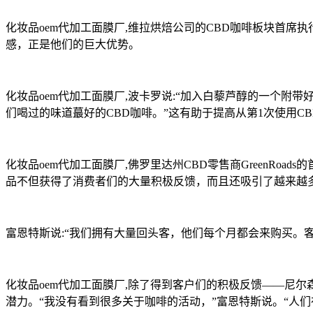
化妆品oem代加工面膜厂,维拉烘焙公司的CBD咖啡板块首
感，正是他们的巨大优势。
化妆品oem代加工面膜厂,波卡罗说:“加入白藜芦醇的一个附
们喝过的味道蕞好的CBD咖啡。”这有助于提高从第1次使用C
化妆品oem代加工面膜厂,佛罗里达州CBD零售商GreenRoad
品不但获得了消费者们的大量积极反馈，而且还吸引了越来越
富恩特斯说:“我们拥有大量回头客，他们每个月都会来购买。
化妆品oem代加工面膜厂,除了得到客户们的积极反馈——尼尔
潜力。“我没有看到很多关于咖啡的活动，”富恩特斯说。“人