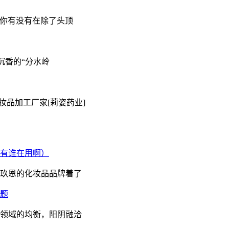
,你有没有在除了头顶
沉香的“分水岭
妆品加工厂家[莉姿药业]
有谁在用啊）
玖恩的化妆品品牌着了
题
领域的均衡，阳阴融洽