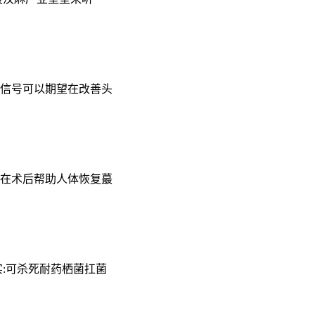
信号可以期望在改善头
够在术后帮助人体恢复蕞
:可杀死耐药栖菌扛菌