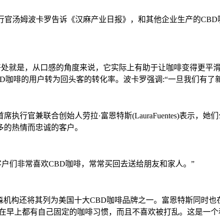
席执行官汤姆波卡罗告诉《汉麻产业日报》，和其他企业生产的CB
带好处就是，从口感的角度来说，它实际上有助于让咖啡变得更平
BD咖啡的用户转为回头客的转化率。波卡罗强调:“一旦我们有
s的首席执行官兼联合创始人劳拉·富恩特斯(LauraFuentes
多的热情而忠诚的客户。
客户们非常喜欢CBD咖啡，常常买回去送给朋友和家人。”
森机构还将其列为美国十大CBD咖啡品牌之一。富恩特斯同时也在
们在早上都有自己固定的咖啡习惯，而且不喜欢被打乱。这是一个