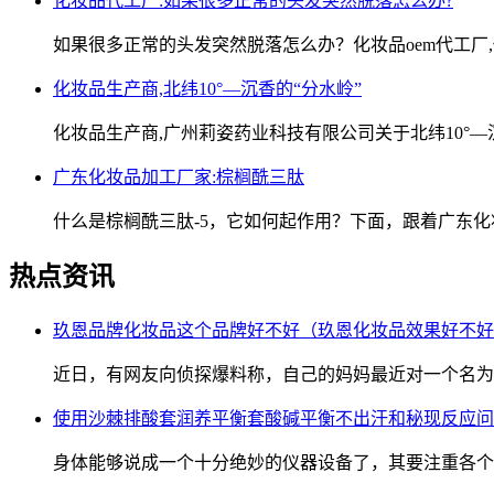
化妆品代工厂:如果很多正常的头发突然脱落怎么办?
如果很多正常的头发突然脱落怎么办？化妆品oem代工厂
化妆品生产商,北纬10°—沉香的“分水岭”
化妆品生产商,广州莉姿药业科技有限公司关于北纬10°—
广东化妆品加工厂家:棕榈酰三肽
什么是棕榈酰三肽-5，它如何起作用？下面，跟着广东化
热点资讯
玖恩品牌化妆品这个品牌好不好（玖恩化妆品效果好不好
近日，有网友向侦探爆料称，自己的妈妈最近对一个名为
使用沙棘排酸套润养平衡套酸碱平衡不出汗和秘现反应问
身体能够说成一个十分绝妙的仪器设备了，其要注重各个