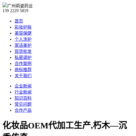
139 2229 5819
首页
彩妆护肤
美容保健
个人洗护
家洁美护
现货批发
私密调护
合作案例
商标推荐
关于我们
企业新闻
行业新闻
知识百科
常见问题
合作产品
化妆品OEM代加工生产,朽木—沉