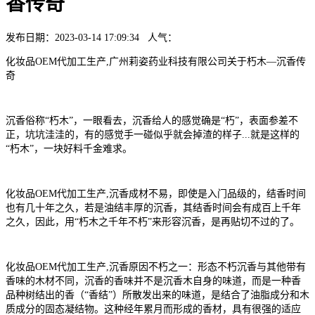
香传奇
发布日期：2023-03-14 17:09:34 人气：
化妆品OEM代加工生产,广州莉姿药业科技有限公司关于朽木—沉香传
奇
沉香俗称“朽木”，一眼看去，沉香给人的感觉确是“朽”，表面参差不
正，坑坑洼洼的，有的感觉手一碰似乎就会掉渣的样子...就是这样的
“朽木”，一块好料千金难求。
化妆品OEM代加工生产,沉香成材不易，即使是入门品级的，结香时间
也有几十年之久，若是油结丰厚的沉香，其结香时间会有成百上千年
之久，因此，用“朽木之千年不朽”来形容沉香，是再贴切不过的了。
化妆品OEM代加工生产,沉香原因不朽之一：形态不朽沉香与其他带有
香味的木材不同，沉香的香味并不是沉香木自身的味道，而是一种香
品种树结出的香（“香结”）所散发出来的味道，是结合了油脂成分和木
质成分的固态凝结物。这种经年累月而形成的香材，具有很强的适应