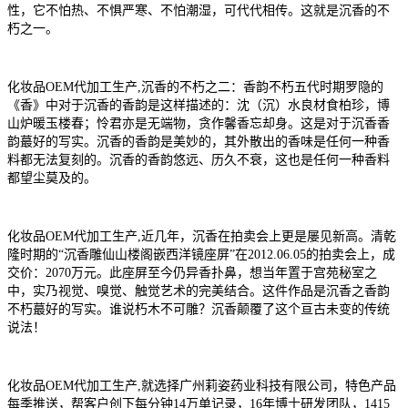
性，它不怕热、不惧严寒、不怕潮湿，可代代相传。这就是沉香的不
朽之一。
化妆品OEM代加工生产,沉香的不朽之二：香韵不朽五代时期罗隐的
《香》中对于沉香的香韵是这样描述的：沈（沉）水良材食柏珍，博
山炉暖玉楼春；怜君亦是无端物，贪作馨香忘却身。这是对于沉香香
韵蕞好的写实。沉香的香韵是美妙的，其外散出的香味是任何一种香
料都无法复刻的。沉香的香韵悠远、历久不衰，这也是任何一种香料
都望尘莫及的。
化妆品OEM代加工生产,近几年，沉香在拍卖会上更是屡见新高。清乾
隆时期的“沉香雕仙山楼阁嵌西洋镜座屏”在2012.06.05的拍卖会上，成
交价：2070万元。此座屏至今仍异香扑鼻，想当年置于宫苑秘室之
中，实乃视觉、嗅觉、触觉艺术的完美结合。这件作品是沉香之香韵
不朽蕞好的写实。谁说朽木不可雕？沉香颠覆了这个亘古未变的传统
说法！
化妆品OEM代加工生产,就选择广州莉姿药业科技有限公司，特色产品
每季推送，帮客户创下每分钟14万单记录，16年博士研发团队，1415