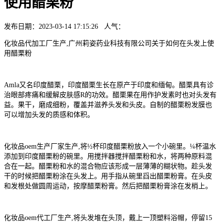
使用醋栗粉
发布日期：2023-03-14 17:15:26 人气：
化妆品代加工厂生产,广州莉姿药业科技有限公司关于如何在头发上使
用醋栗粉
Amla又名印度醋栗，印度醋栗生长在原产于印度和缅甸。醋栗具有诊
治眼部疼痛和缓解皮肤感R的功效。醋栗果在用作护发素时也对头发有
益。果干，磨成细粉，覆盖并滋养头发和头皮。自制的醋栗粉发膜也
可以增加头发的质感和体积。
化妆品oem生产厂家生产,将½杯印度醋栗粉放入一个小碗里。¼杯温水
添加到印度醋栗粉的碗里。用搅拌器搅拌醋栗粉和水，将两种原料混
合在一起。醋栗粉和水的混合物应该形成一层薄薄的糊状物。趁头发
干的时候把醋栗粉涂在头发上。用手指从碗里舀出醋栗粉膏。在头皮
和发根处做圆周运动，按摩醋栗粉膏。然后把醋栗粉膏涂在发梢上。
化妆品oem代工厂生产,将头发堆在头顶，戴上一顶塑料浴帽，停留15