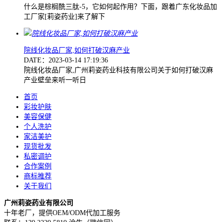
什么是棕榈酰三肽-5，它如何起作用？下面，跟着广东化妆品加
工厂家[莉姿药业]来了解下
院线化妆品厂家,如何打破汉麻产业
DATE：2023-03-14 17:19:36
院线化妆品厂家,广州莉姿药业科技有限公司关于如何打破汉麻
产业壁垒来听一听日
首页
彩妆护肤
美容保健
个人洗护
家洁美护
现货批发
私密调护
合作案例
商标推荐
关于我们
广州莉姿药业有限公司
十年老厂，提供OEM/ODM代加工服务