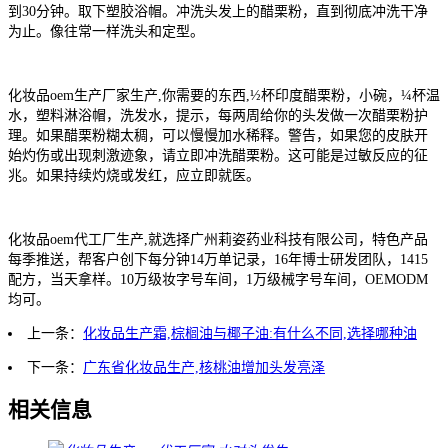
到30分钟。取下塑胶浴帽。冲洗头发上的醋栗粉，直到彻底冲洗干净
为止。像往常一样洗头和定型。
化妆品oem生产厂家生产,你需要的东西,½杯印度醋栗粉，小碗，¼杯温
水，塑料淋浴帽，洗发水，提示，每两周给你的头发做一次醋栗粉护
理。如果醋栗粉糊太稠，可以慢慢加水稀释。警告，如果您的皮肤开
始灼伤或出现刺激迹象，请立即冲洗醋栗粉。这可能是过敏反应的征
兆。如果持续灼烧或发红，应立即就医。
化妆品oem代工厂生产,就选择广州莉姿药业科技有限公司，特色产品
每季推送，帮客户创下每分钟14万单记录，16年博士研发团队，1415
配方，当天拿样。10万级妆字号车间，1万级械字号车间，OEMODM
均可。
上一条：
化妆品生产霜,棕榈油与椰子油:有什么不同,选择哪种油
下一条：
广东省化妆品生产,核桃油增加头发亮泽
相关信息