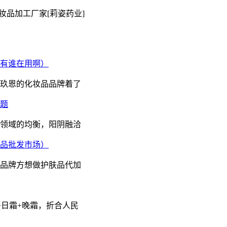
妆品加工厂家[莉姿药业]
有谁在用啊）
玖恩的化妆品品牌着了
题
领域的均衡，阳阴融洽
品批发市场）
品牌方想做护肤品代加
+日霜+晚霜，折合人民