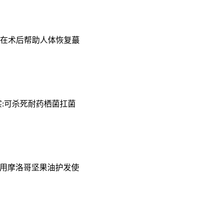
够在术后帮助人体恢复蕞
:可杀死耐药栖菌扛菌
使用摩洛哥坚果油护发使