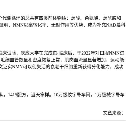
三个代谢循环的总共有四类前体物质：烟酸、色氨酸、烟酰胺和
证明，NMN以高转化率、无副作用等优势，成为补充NAD蕞科
床试验，庆应大学在完成I期临床后，于2022年对口服NMN进
老年鼠的毛细皿管数量和密度恢复正常，肌肉血流量显著增加，运动能
发表论文证实NMN可以使失活的衰老干细胞重新获得分化能力，成功
，1415配方，当天拿样。10万级妆字号车间，1万级械字号车
文章来源：