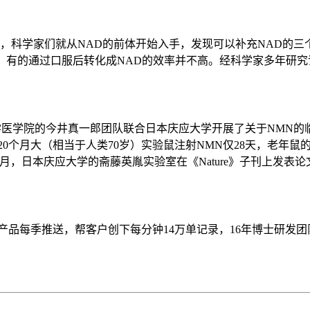
收，科学家们就从NAD的前体开始入手，发现可以补充NAD的
制，有的通过口服后转化成NAD的效率并不高。经科学家多年研究
大学医学院的今井真一郎团队联合日本庆应大学开展了关于NMN的临
，在给20个月大（相当于人类70岁）实验鼠注射NMN仅28天，
2年3月，日本庆应大学的斋藤英胤实验室在《Nature》子刊上
品每季推送，帮客户创下每分钟14万单记录，16年博士研发团队