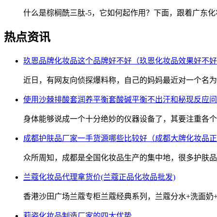
什么是棕榈酰三肽-5，它如何起作用？下面，跟着广东化
热点资讯
玖恩品牌化妆品这个品牌好不好（玖恩化妆品效果好不好
近日，有网友向侦探爆料称，自己的妈妈最近对一个名为
使用沙棘排酸套润养平衡套酸碱平衡不出汗和秘现反应问
身体能够说成一个十分绝妙的仪器设备了，其要注重各个
成都护肤品厂家一手货源哪些比较好（成都大牌化妆品正
众所周知，成都是全国化妆品生产的集中地，很多护肤品
兰蔻化妆品代理拿货价(兰蔻正品化妆品批发)
香港沙田广场兰蔻专柜兰蔻经典系列，兰蔻分水+洗面奶
莉姿化妆品制造厂家的四大优势