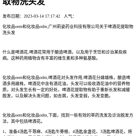
取物洗头发
发布日期：2023-03-14 17:17:42 人气：
化妆品oem和化妆品odm,广州莉姿药业科技有限公司关于啤酒花提取物
洗头发
什么是啤酒花,啤酒花常用于酿造啤酒，以及用于烹饪和诊治某些疾
病。这种药用植物含有丰富的维生素和多种氨基酸。
化妆品oem和化妆品odm,啤酒花对头发作用,啤酒花分雌雄株，酿造啤
酒多用雌株，啤酒花中含有酒花油，头发可以吸收酒花油中的营养物
质，对头发生长有一定的好处，啤酒花提取物有助于重新长发和减缓
脱发，以及解决头发问题，如去屑，头发变弱，头发变脆。
化妆品oem和化妆品odm,下面，找到一些有效的草药洗发及诊治脱发方
法，其中包括啤酒花。
1、准备4汤匙干荨麻、4汤匙牛蒡根、4汤匙金盏花、3汤匙啤酒花，将