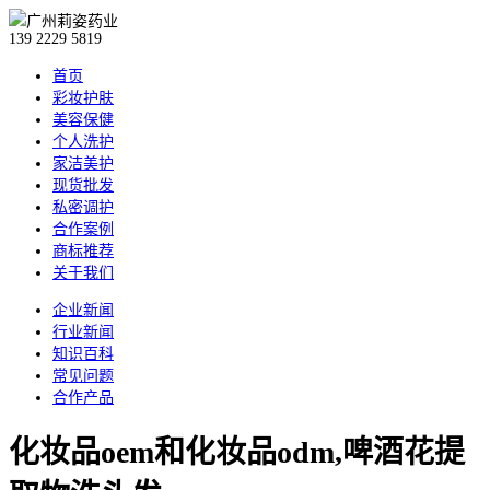
139 2229 5819
首页
彩妆护肤
美容保健
个人洗护
家洁美护
现货批发
私密调护
合作案例
商标推荐
关于我们
企业新闻
行业新闻
知识百科
常见问题
合作产品
化妆品oem和化妆品odm,啤酒花提