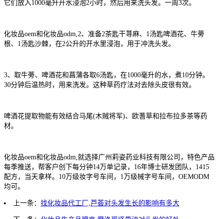
它们放入1000毫升开水浸泡2小时，然后用来洗头发。一周3次。
化妆品oem和化妆品odm,2、准备2茶匙干荨麻、1汤匙啤酒花、牛蒡
根、1汤匙沙棘，在2公升的开水里浸泡，用于冲洗头发。
3、取牛蒡、啤酒花和菖蒲各取6汤匙，在1000毫升的水，煮10分钟。
30分钟后温热时，用来洗发。这种草药疗法对去除头皮很有效。
啤酒花提取物能有效结合马尾(木贼将军)、欧蓍草和拉布拉多茶等药
材。
化妆品oem和化妆品odm,就选择广州莉姿药业科技有限公司，特色产品
每季推送，帮客户创下每分钟14万单记录，16年博士研发团队，1415
配方，当天拿样。10万级妆字号车间，1万级械字号车间，OEMODM
均可。
上一条：
找化妆品代工厂,芦荟对头发生长的影响有多大