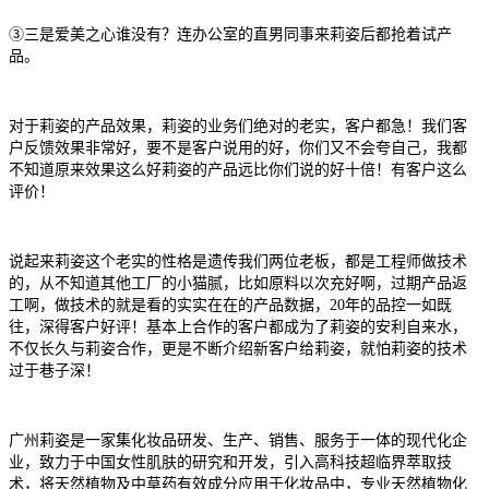
③三是爱美之心谁没有？连办公室的直男同事来莉姿后都抢着试产
品。
对于莉姿的产品效果，莉姿的业务们绝对的老实，客户都急！我们客
户反馈效果非常好，要不是客户说用的好，你们又不会夸自己，我都
不知道原来效果这么好莉姿的产品远比你们说的好十倍！有客户这么
评价！
说起来莉姿这个老实的性格是遗传我们两位老板，都是工程师做技术
的，从不知道其他工厂的小猫腻，比如原料以次充好啊，过期产品返
工啊，做技术的就是看的实实在在的产品数据，20年的品控一如既
往，深得客户好评！基本上合作的客户都成为了莉姿的安利自来水，
不仅长久与莉姿合作，更是不断介绍新客户给莉姿，就怕莉姿的技术
过于巷子深！
广州莉姿是一家集化妆品研发、生产、销售、服务于一体的现代化企
业，致力于中国女性肌肤的研究和开发，引入高科技超临界萃取技
术，将天然植物及中草药有效成分应用于化妆品中，专业天然植物化