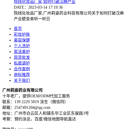
院线化妆品厂家,如何打破汉麻产业
DATE：2023-03-14 17:19:36
院线化妆品厂家,广州莉姿药业科技有限公司关于如何打破汉麻
产业壁垒来听一听日
首页
彩妆护肤
美容保健
个人洗护
家洁美护
现货批发
私密调护
合作案例
商标推荐
关于我们
广州莉姿药业有限公司
十年老厂，提供OEM/ODM代加工服务
联系：139 2229 5819 涂生（微信同）
邮箱：2547491204@qq.com
地址：广州市白云区人和镇东华工业区东骏路3号
考察：预约涂总，百度/微信地图导航直达