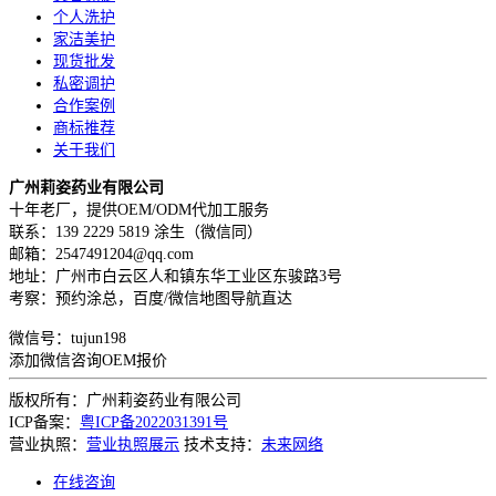
个人洗护
家洁美护
现货批发
私密调护
合作案例
商标推荐
关于我们
广州莉姿药业有限公司
十年老厂，提供OEM/ODM代加工服务
联系：139 2229 5819 涂生（微信同）
邮箱：2547491204@qq.com
地址：广州市白云区人和镇东华工业区东骏路3号
考察：预约涂总，百度/微信地图导航直达
微信号：tujun198
添加微信咨询OEM报价
版权所有：广州莉姿药业有限公司
ICP备案：
粤ICP备2022031391号
营业执照：
营业执照展示
技术支持：
未来网络
在线咨询