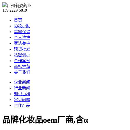
139 2229 5819
首页
彩妆护肤
美容保健
个人洗护
家洁美护
现货批发
私密调护
合作案例
商标推荐
关于我们
企业新闻
行业新闻
知识百科
常见问题
合作产品
品牌化妆品oem厂商,含α