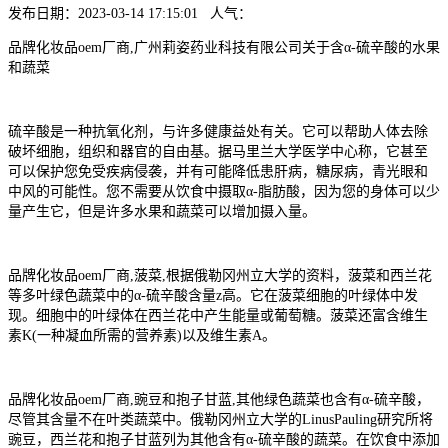
发布日期：2023-03-14 17:15:01 人气：
品牌化妆品oem厂商,广州莉姿药业科技有限公司关于含α-硫辛酸的水果
和蔬菜
硫辛酸是一种抗氧化剂，与许多健康益处有关。它可以帮助人体去除
破坏细胞，组织和器官的自由基。据马里兰大学医学中心称，它甚至
可以保护您免受疾病侵袭，并有可能降低患肝病，糖尿病，青光眼和
中风的可能性。您不需要从饮食中摄取α-脂肪酸，因为您的身体可以少
量产生它，但是许多水果和蔬菜可以增加摄入量。
品牌化妆品oem厂商,菠菜,根据俄勒冈州立大学的资料，菠菜和西兰花
等多叶绿色蔬菜中的α-硫辛酸含量z高。它在菠菜细胞的叶绿体中发
现。细胞中的叶绿体在西兰花中产生能量或葡萄糖。菠菜还富含维生
素K(一种凝血所需的营养素)以及维生素A。
品牌化妆品oem厂商,豌豆和抱子甘蓝,其他绿色蔬菜也含有α-硫辛酸，
尽管其含量不在叶类蔬菜中。俄勒冈州立大学的LinusPauling研究所将
豌豆，西兰花和抱子甘蓝列为其他含有α-硫辛酸的蔬菜。在饮食中添加