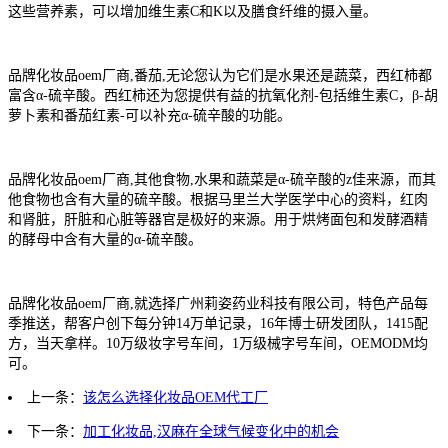
这些营养素，可以增加维生素C和K以及膳食纤维的摄入量。
品牌化妆品oem厂商,番茄,无论您认为它们是水果还是蔬菜，西红柿都
富含α-硫辛酸。西红柿还为您提供有益的抗氧化剂-包括维生素C，β-胡
萝卜素和番茄红素-可以补充α-硫辛酸的功能。
品牌化妆品oem厂商,其他食物,水果和蔬菜是α-硫辛酸的z佳来源，而其
他食物也含有大量的硫辛酸。根据马里兰大学医学中心的资料，红肉
和肾脏，肝脏和心脏等器官是极好的来源。用于烘烤面包和发酵酒精
的酵母中含有大量的α-硫辛酸。
品牌化妆品oem厂商,就选择广州莉姿药业科技有限公司，特色产品每
季推送，帮客户创下每分钟14万单记录，16年博士研发团队，1415配
方，当天拿样。10万级妆字号车间，1万级械字号车间，OEMODM均
可。
上一条：
该怎么选择化妆品OEM代工厂
下一条：
加工化妆品,汉麻在全球气候变化中的机会