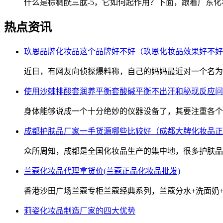
什么是棕榈酰三肽-5，它如何起作用？下面，跟着广东化
热点资讯
玖恩品牌化妆品这个品牌好不好（玖恩化妆品效果好不好
近日，有网友向侦探爆料称，自己的妈妈最近对一个名为
使用沙棘排酸套润养平衡套酸碱平衡不出汗和秘现反应问
身体能够说成一个十分绝妙的仪器设备了，其要注重各个
成都护肤品厂家一手货源哪些比较好（成都大牌化妆品正
众所周知，成都是全国化妆品生产的集中地，很多护肤品
兰蔻化妆品代理拿货价(兰蔻正品化妆品批发)
香港沙田广场兰蔻专柜兰蔻经典系列，兰蔻分水+洗面奶
莉姿化妆品制造厂家的四大优势