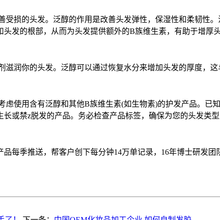
以改善受损的头发。泛醇的作用是改善头发弹性，保湿性和柔韧性
头发的根部，从而为头发提供额外的B族维生素，有助于增厚头
保湿剂滋润你的头发。泛醇可以通过恢复水分来增加头发的厚度，这
，请考虑使用含有泛醇和其他B族维生素(如生物素)的护发产品。
生长或禁z脱发的产品。务必检查产品标签，确保为您的头发类
品每季推送，帮客户创下每分钟14万单记录，16年博士研发团队
手了！
下一条：
中国OEM化妆品加工企业,如何自制发胶