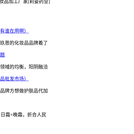
妆品加工厂家[莉姿药业]
有谁在用啊）
玖恩的化妆品品牌着了
题
领域的均衡，阳阴融洽
品批发市场）
品牌方想做护肤品代加
+日霜+晚霜，折合人民