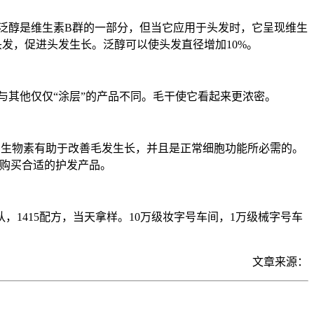
。泛醇是维生素B群的一部分，但当它应用于头发时，它呈现维生
发，促进头发生长。泛醇可以使头发直径增加10%。
与其他仅仅“涂层”的产品不同。毛干使它看起来更浓密。
已知生物素有助于改善毛发生长，并且是正常细胞功能所必需的。
型购买合适的护发产品。
，1415配方，当天拿样。10万级妆字号车间，1万级械字号车
文章来源：